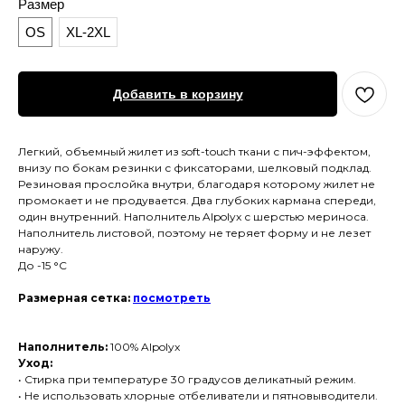
Размер
OS
XL-2XL
Добавить в корзину
Легкий, объемный жилет из soft-touch ткани с пич-эффектом,
внизу по бокам резинки с фиксаторами, шелковый подклад.
Резиновая прослойка внутри, благодаря которому жилет не
промокает и не продувается. Два глубоких кармана спереди,
один внутренний. Наполнитель Alpolyx с шерстью мериноса.
Наполнитель листовой, поэтому не теряет форму и не лезет
наружу.
До -15 °C
Размерная сетка:
посмотреть
Наполнитель:
100% Alpolyx
Уход:
• Стирка при температуре 30 градусов деликатный режим.
• Не использовать хлорные отбеливатели и пятновыводители.