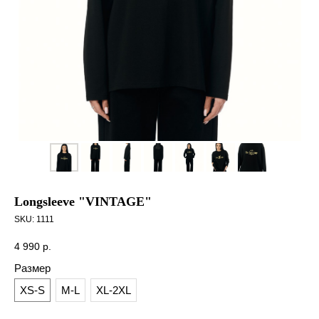
Longsleeve "VINTAGE"
SKU:
1111
4 990
р.
Размер
XS-S
M-L
XL-2XL