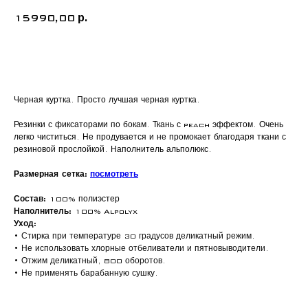
15990,00
р.
Добавить в корзину
Черная куртка. Просто лучшая черная куртка.
Резинки с фиксаторами по бокам. Ткань с peach эффектом. Очень
легко чиститься. Не продувается и не промокает благодаря ткани с
резиновой прослойкой. Наполнитель альполюкс.
Размерная сетка:
посмотреть
Состав:
100% полиэстер
Наполнитель:
100% Alpolyx
Уход:
• Стирка при температуре 30 градусов деликатный режим.
• Не использовать хлорные отбеливатели и пятновыводители.
• Отжим деликатный, 800 оборотов.
• Не применять барабанную сушку.