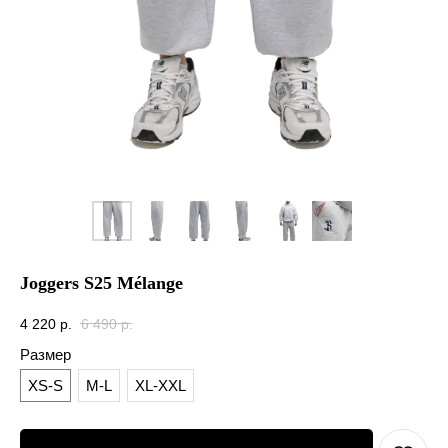
Joggers S25 Mélange
4 220
р.
6 490
р.
Размер
XS-S
M-L
XL-XXL