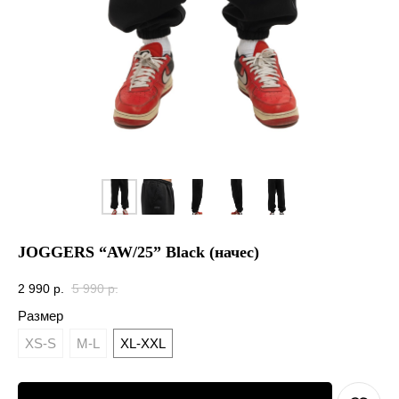
JOGGERS “AW/25” Black (начес)
2 990
р.
5 990
р.
Размер
XS-S
M-L
XL-XXL